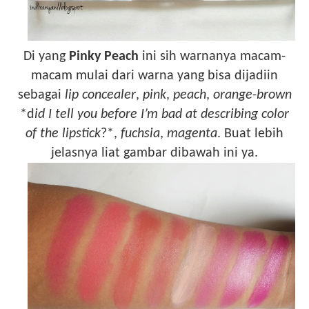
Di yang
Pinky Peach
ini sih warnanya macam-
macam mulai dari warna yang bisa dijadiin
sebagai
lip concealer
,
pink
,
peach
,
orange
-
brown
*d
id I tell you before I’m bad at describing color
of the lipstick
?*,
fuchsia
,
magenta
. Buat lebih
jelasnya liat gambar dibawah ini ya.