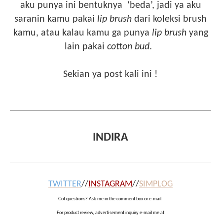
aku punya ini bentuknya
‘beda’, jadi ya aku
saranin kamu pakai
lip brush
dari koleksi brush
kamu, atau kalau kamu ga punya
lip brush
yang
lain pakai
cotton bud
.
Sekian ya post kali ini !
INDIRA
TWITTER
//
INSTAGRAM
//
SIMPLOG
Got questions? Ask me in the comment box or e-mail.
For product review, advertisement inquiry e-mail me at