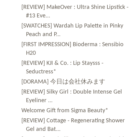
[REVIEW] MakeOver : Ultra Shine Lipstick -
#13 Eve...
[SWATCHES] Wardah Lip Palette in Pinky
Peach and P...
[FIRST IMPRESSION] Bioderma : Sensibio
H20
[REVIEW] KJI & Co. : Lip Staysss -
Seductress*
[DORAMA] 今日は会社休みます
[REVIEW] Silky Girl : Double Intense Gel
Eyeliner ...
Welcome Gift from Sigma Beauty*
[REVIEW] Cottage - Regenerating Shower
Gel and Bat...