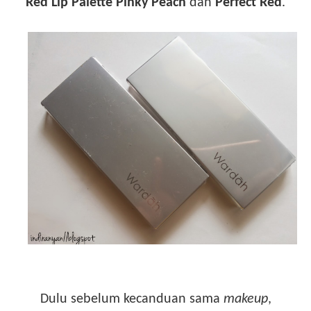
Red Lip Palette Pinky Peach
dan
Perfect Red
.
Dulu sebelum kecanduan sama
makeup
,