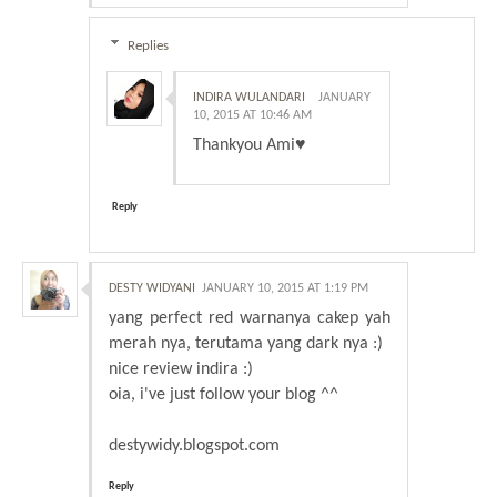
Replies
INDIRA WULANDARI
JANUARY
10, 2015 AT 10:46 AM
Thankyou Ami♥
Reply
DESTY WIDYANI
JANUARY 10, 2015 AT 1:19 PM
yang perfect red warnanya cakep yah
merah nya, terutama yang dark nya :)
nice review indira :)
oia, i've just follow your blog ^^
destywidy.blogspot.com
Reply