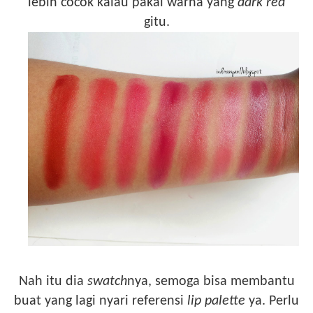
lebih cocok kalau pakai warna yang
dark red
gitu.
Nah itu dia
swatch
nya, semoga bisa membantu
buat yang lagi nyari referensi
lip palette
ya. Perlu