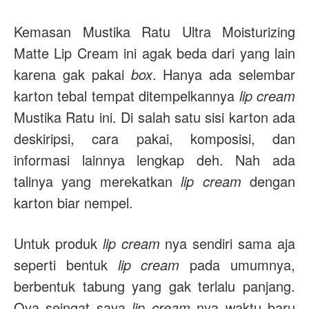
Kemasan Mustika Ratu Ultra Moisturizing
Matte Lip Cream ini agak beda dari yang lain
karena gak pakai
box
. Hanya ada selembar
karton tebal tempat ditempelkannya
lip cream
Mustika Ratu ini. Di salah satu sisi karton ada
deskiripsi, cara pakai, komposisi, dan
informasi lainnya lengkap deh. Nah ada
talinya yang merekatkan
lip cream
dengan
karton biar nempel.
Untuk produk
lip cream
nya sendiri sama aja
seperti bentuk
lip cream
pada umumnya,
berbentuk tabung yang gak terlalu panjang.
Oya seingat saya
lip cream
nya waktu baru