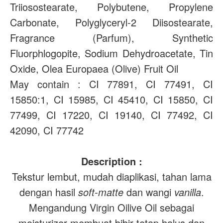
Triiosostearate, Polybutene, Propylene
Carbonate, Polyglyceryl-2 Diisostearate,
Fragrance (Parfum), Synthetic
Fluorphlogopite, Sodium Dehydroacetate, Tin
Oxide, Olea Europaea (Olive) Fruit Oil
May contain : CI 77891, CI 77491, CI
15850:1, CI 15985, CI 45410, CI 15850, CI
77499, CI 17220, CI 19140, CI 77492, CI
42090, CI 77742
Description :
Tekstur lembut, mudah diaplikasi, tahan lama
dengan hasil
soft-matte
dan wangi
vanilla
.
Mengandung Virgin Oilive Oil sebagai
moisturizer membuat bibir tetap halus dan