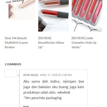
Dear Me Beauty
[REVIEW]
[REVIEW] Looke
Multistick Crayon
Beautitarian Velour
Cosmetics Holy Lip
Review
Lip*
Series*
2 COMMENTS
RIMA ANGEL
APRIL 17, 2018 AT 5:08 AM
Aku sama deh Indira, nyimpen box
juga dan bakalan aku buang juga kalo
produknya udah abis. wkwkwk
*tim pencinta packaging
Reply