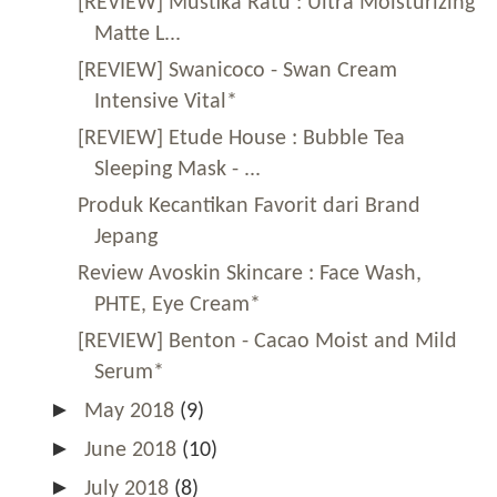
[REVIEW] Mustika Ratu : Ultra Moisturizing
Matte L...
[REVIEW] Swanicoco - Swan Cream
Intensive Vital*
[REVIEW] Etude House : Bubble Tea
Sleeping Mask - ...
Produk Kecantikan Favorit dari Brand
Jepang
Review Avoskin Skincare : Face Wash,
PHTE, Eye Cream*
[REVIEW] Benton - Cacao Moist and Mild
Serum*
►
May 2018
(9)
►
June 2018
(10)
►
July 2018
(8)