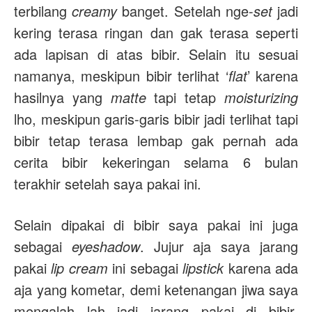
terbilang
creamy
banget. Setelah nge-
set
jadi
kering terasa ringan dan gak terasa seperti
ada lapisan di atas bibir. Selain itu sesuai
namanya, meskipun bibir terlihat ‘
flat
’ karena
hasilnya yang
matte
tapi tetap
moisturizing
lho, meskipun garis-garis bibir jadi terlihat tapi
bibir tetap terasa lembap gak pernah ada
cerita bibir kekeringan selama 6 bulan
terakhir setelah saya pakai ini.
Selain dipakai di bibir saya pakai ini juga
sebagai
eyeshadow
. Jujur aja saya jarang
pakai
lip cream
ini sebagai
lipstick
karena ada
aja yang kometar, demi ketenangan jiwa saya
mengalah lah jadi jarang pakai di bibir.