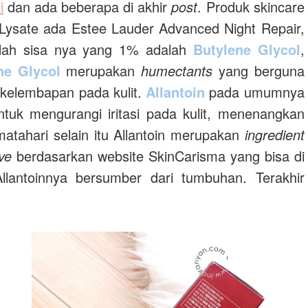
i
dan ada beberapa di akhir
post
. Produk skincare
Lysate ada Estee Lauder Advanced Night Repair,
 Nah sisa nya yang 1% adalah
Butylene Glycol
,
ne Glycol
merupakan
humectants
yang berguna
kelembapan pada kulit.
Allantoin
pada umumnya
tuk mengurangi iritasi pada kulit, menenangkan
matahari selain itu Allantoin merupakan
ingredient
ive
berdasarkan website SkinCarisma yang bisa di
lantoinnya bersumber dari tumbuhan. Terakhir