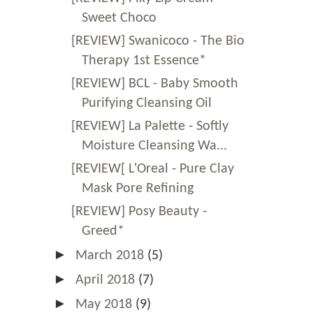
Sweet Choco
[REVIEW] Swanicoco - The Bio
Therapy 1st Essence*
[REVIEW] BCL - Baby Smooth
Purifying Cleansing Oil
[REVIEW] La Palette - Softly
Moisture Cleansing Wa...
[REVIEW[ L'Oreal - Pure Clay
Mask Pore Refining
[REVIEW] Posy Beauty -
Greed*
►
March 2018
(5)
►
April 2018
(7)
►
May 2018
(9)