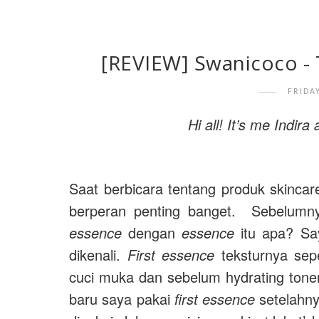
[REVIEW] Swanicoco - 
FRIDA
Hi all! It’s me Indir
Saat berbicara tentang produk skinca
berperan penting banget. Sebelum
essence
dengan
essence
itu apa? Say
dikenali.
First essence
teksturnya sepe
cuci muka dan sebelum hydrating tone
baru saya pakai
first essence
setelahn