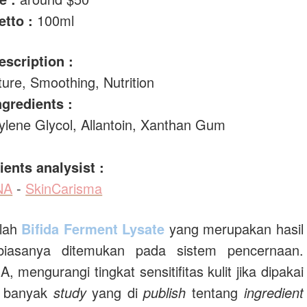
etto :
100ml
escription :
sture, Smoothing, Nutrition
ngredients :
tylene Glycol, Allantoin, Xanthan Gum
ients analysist :
NA
-
SkinCarisma
alah
Bifida Ferment Lysate
yang merupakan hasil
 biasanya ditemukan pada sistem pencernaan.
, mengurangi tingkat sensitifitas kulit jika dipakai
m banyak
study
yang di
publish
tentang
ingredient