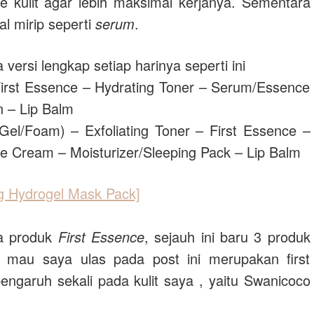
ke kulit agar lebih maksimal kerjanya. Sementara
al mirip seperti
serum
.
 versi lengkap setiap harinya seperti ini
irst Essence – Hydrating Toner – Serum/Essence
n – Lip Balm
el/Foam) – Exfoliating Toner – First Essence –
e Cream – Moisturizer/Sleeping Pack – Lip Balm
ng Hydrogel Mask Pack]
a produk
First Essence
, sejauh ini baru 3 produk
 mau saya ulas pada post ini merupakan first
ngaruh sekali pada kulit saya , yaitu Swanicoco