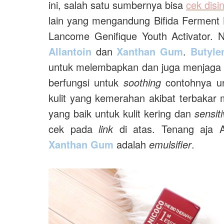
ini, salah satu sumbernya bisa
cek disin
lain yang mengandung Bifida Ferment 
Lancome Genifique Youth Activator.
Allantoin
dan
Xanthan Gum
.
Butyle
untuk melembapkan dan juga menjaga 
berfungsi untuk
soothing
contohnya un
kulit yang kemerahan akibat terbakar 
yang baik untuk kulit kering dan
sensit
cek pada
link
di atas. Tenang aja Al
Xanthan Gum
adalah
emulsifier
.