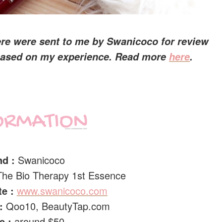
ere were sent to me by Swanicoco for review
 based on my experience. Read more
here
.
nd :
Swanicoco
The Bio Therapy 1st Essence
te :
www.swanicoco.com
 :
Qoo10, BeautyTap.com
ce :
around $50