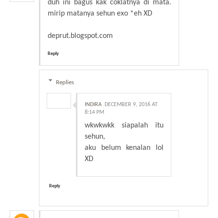
duh ini bagus kak coklatnya di mata.
mirip matanya sehun exo *eh XD
deprut.blogspot.com
Reply
Replies
INDIRA
DECEMBER 9, 2016 AT
8:14 PM
wkwkwkk siapalah itu
sehun,
aku belum kenalan lol
XD
Reply