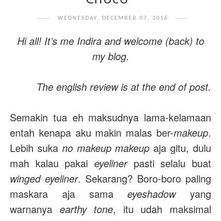
WEDNESDAY, DECEMBER 07, 2016
Hi all! It’s me Indira and welcome (back) to
my blog.
The english review is at the end of post.
Semakin tua eh maksudnya lama-kelamaan
entah kenapa aku makin malas ber-
makeup
.
Lebih suka
no makeup makeup
aja gitu, dulu
mah kalau pakai
eyeliner
pasti selalu buat
winged eyeliner
. Sekarang? Boro-boro paling
maskara aja sama
eyeshadow
yang
warnanya
earthy tone
, itu udah maksimal