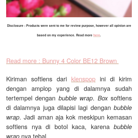
Disclosure : Products were sent to me for review purpose, h
owever all opinion are
based on my experience.
Read more
here
.
Read more : Bunny 4 Color BE12 Brown
Kiriman softlens dari
klenspop
ini di kirim
dengan amplop yang di dalamnya sudah
tertempel dengan
bubble wrap
.
Box
softlens
di dalamnya juga dilapisi lagi dengan
bubble
wrap
. Jadi aman aja kok meskipun kemasan
softlens nya di botol kaca, karena
bubble
wrap
nya tebal.