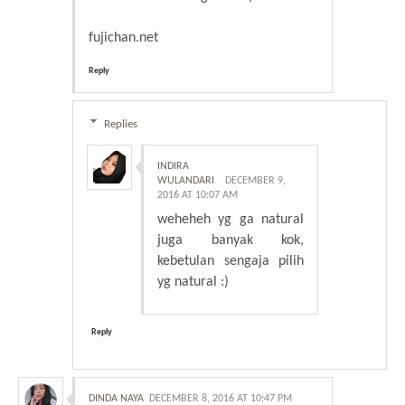
fujichan.net
Reply
Replies
INDIRA
WULANDARI
DECEMBER 9,
2016 AT 10:07 AM
weheheh yg ga natural
juga banyak kok,
kebetulan sengaja pilih
yg natural :)
Reply
DINDA NAYA
DECEMBER 8, 2016 AT 10:47 PM