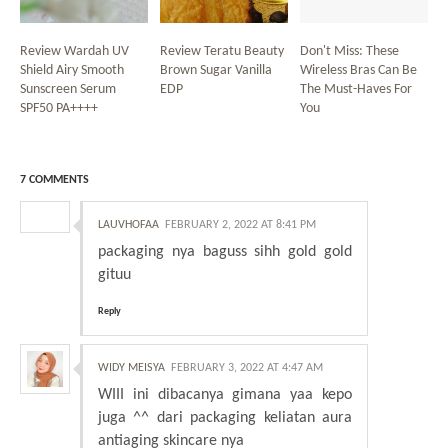
Review Wardah UV
Review Teratu Beauty
Don't Miss: These
Shield Airy Smooth
Brown Sugar Vanilla
Wireless Bras Can Be
Sunscreen Serum
EDP
The Must-Haves For
SPF50 PA++++
You
7 COMMENTS
LAUVHOFAA
FEBRUARY 2, 2022 AT 8:41 PM
packaging nya baguss sihh gold gold
gituu
Reply
WIDY MEISYA
FEBRUARY 3, 2022 AT 4:47 AM
WIII ini dibacanya gimana yaa kepo
juga ^^ dari packaging keliatan aura
antiaging skincare nya