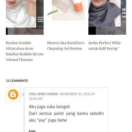
Review Avoskin
Kleveru Sea Buckthorn
Senka Perfect Whip
Miraculous Acne
Cleansing Gel Review
untuk Kulit Kering*
Solution Bubble-Serum
Infused Cleanser
11 COMMENTS
VINA JIHAN FAHERA
NOVEMBER 30, 2016 AT
12:44 AM
Aku juga suka banget.
Dari semua point yang kamu sebutin
aku "yay" juga hehe
Reply