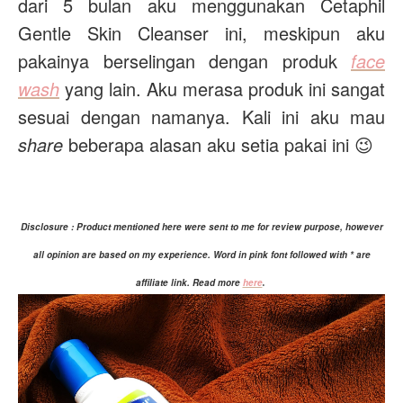
dari 5 bulan aku menggunakan Cetaphil
Gentle Skin Cleanser ini, meskipun aku
pakainya berselingan dengan produk
face
wash
yang lain. Aku merasa produk ini sangat
sesuai dengan namanya. Kali ini aku mau
share
beberapa alasan aku setia pakai ini 😉
Disclosure : Product mentioned here were sent to me for review purpose, h
owever
all opinion are based on my experience. Word in pink font followed with * are
affiliate link. Read more
here
.